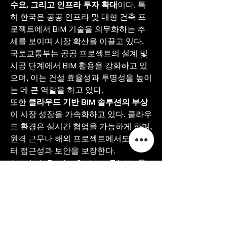
수요, 그리고 인프라 투자 확대
이다. 특
히 한국은 공공 인프라 및 대형 건축 프
로젝트에서 BIM 기술을 의무화하는 추
세를 보이며 시장 확산을 이끌고 있다. 
국토교통부는 공공 프로젝트의 설계 및 
시공 단계에서 BIM 활용을 강화하고 있
으며, 이는 건설 효율성과 투명성을 높이
는 데 큰 역할을 하고 있다.
또한 
클라우드 기반 BIM 솔루션의 부상
이 시장 성장을 가속화하고 있다. 클라우
드 환경은 실시간 협업을 가능하게 하며, 
원격 근무나 해외 프로젝트에서도 데이
터 접근성과 보안을 보장한다. 
Autodesk, Bentley Systems, Trimble 등 
주요 글로벌 기업들이…
소개
자세히 보기
그룹에 오신 것을 환영합니다. 다른 회원
0
과의 교류 및 업데이트 수신, 동영상 공
0
7
유 등의 활동을 시작하세요.