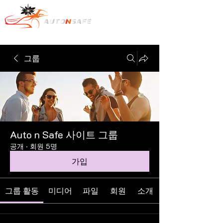
그룹
Auto n Safe 사이트 그룹
공개
·
회원 5명
가입
그룹 활동
미디어
파일
회원
소개