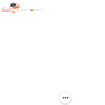
추천 프로그램을
이용할 수 없습니
다.
Text : +1
778-322-7569
​카카오톡 오픈챗:
https://open.kakao.com/o/sKoTiice
e-mail to :
dcob720@gmail.com
Auto & Safe.
All rights reserved